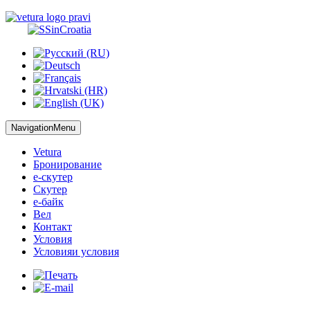
NavigationMenu
Vetura
Бронирование
е-скутер
Скутер
е-байк
Вел
Контакт
Условия
Условия
и условия