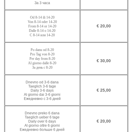
За 3 часа
Od
8-14
ili
14-20
Von 8-14 oder
1
4
-
20
€ 20,00
From 8-14 or
1
4
-
20
Dalle 8-14 o
1
4
-
20
С 8-14 или
1
4
-
20
Po danu od
8-20
Pro Tag von
8-
20
Per day from
8-
20
€ 30,00
Al giorno dalle
8-
20
За день с
8-
20
Dnevno od 3-6 dana
Taeglich 3-6 tage
€ 25,00
Daily 3-6 days
Al giorno dai 3-6 giorni
Ежедневно с 3-6 дней
Dnevno preko 6 dana
Taeglich ueber 6 tage
€ 20,00
Daily over 6 days
Al giorno oltre 6 giorni
Ежедневно больше 6 дней