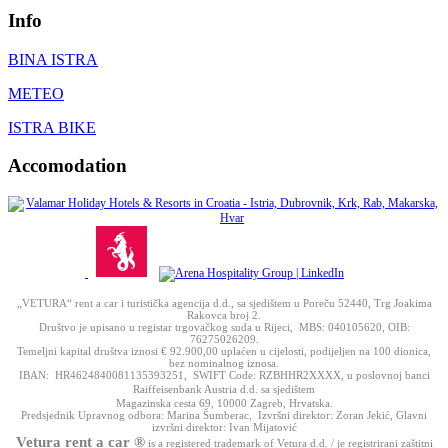
Info
BINA ISTRA
METEO
ISTRA BIKE
Accomodation
„VETURA“ rent a car i turistička agencija d.d., sa sjedištem u Poreču 52440, Trg Joakima
Rakovca broj 2.
Društvo je upisano u registar trgovačkog suda u Rijeci, MBS: 040105620, OIB:
76275026209.
Temeljni kapital društva iznosi € 92.900,00 uplaćen u cijelosti, podijeljen na 100 dionica,
bez nominalnog iznosa.
IBAN: HR4624840081135393251, SWIFT Code: RZBHHR2XXXX, u poslovnoj banci
Raiffeisenbank Austria d.d. sa sjedištem
Magazinska cesta 69, 10000 Zagreb, Hrvatska.
Predsjednik Upravnog odbora: Marina Šumberac, Izvršni direktor: Zoran Jekić, Glavni
izvršni direktor: Ivan Mijatović
Vetura rent a car ®
is a registered trademark of Vetura d.d. / je registrirani zaštitni