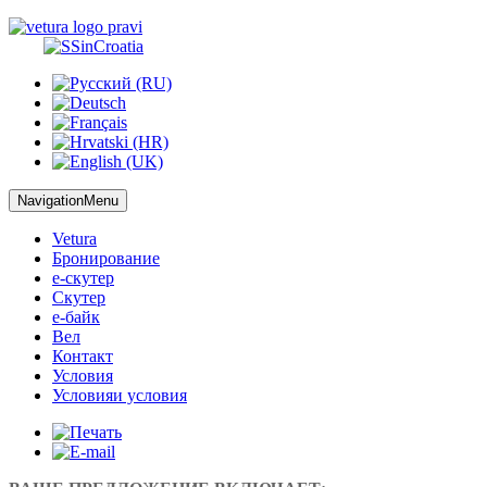
NavigationMenu
Vetura
Бронирование
е-скутер
Скутер
е-байк
Вел
Контакт
Условия
Условия
и условия