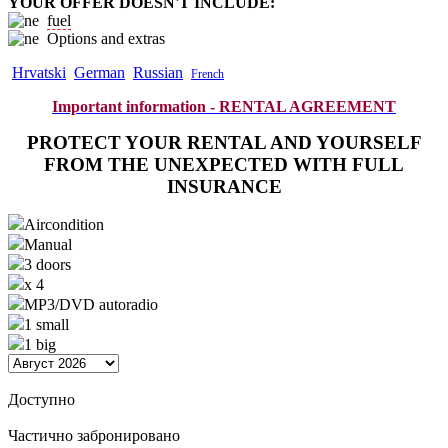
YOUR OFFER DOESN'T INCLUDE
:
fuel
Options and extras
Hrvatski
German
Russian
Fr
ench
Important information - RENTAL AGREEMENT
PROTECT YOUR RENTAL AND YOURSELF
FROM THE UNEXPECTED WITH FULL
INSURANCE
Aircondition
Manual
3 doors
x 4
MP3/DVD autoradio
1 small
1 big
Доступно
Частично забронировано