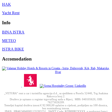
HAK
Yacht Rent
Info
BINA ISTRA
METEO
ISTRA BIKE
Accomodation
„VETURA“ rent a car i turistička agencija d.d., sa sjedištem u Poreču 52440, Trg Joakima
Rakovca broj 2.
Društvo je upisano u registar trgovačkog suda u Rijeci, MBS: 040105620, OIB:
76275026209.
Temeljni kapital društva iznosi € 92.900,00 uplaćen u cijelosti, podijeljen na 100 dionica,
bez nominalnog iznosa.
IBAN: HR4624840081135393251, SWIFT Code: RZBHHR2XXXX, u poslovnoj banci