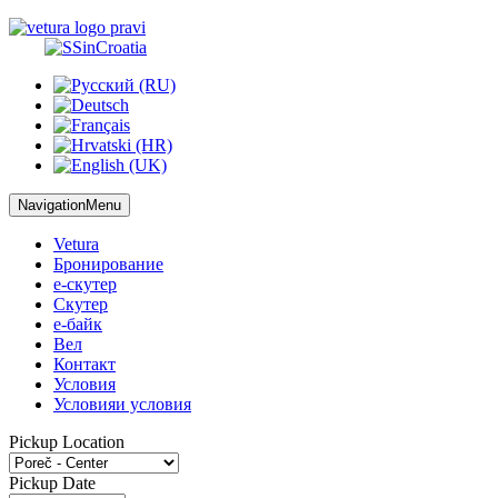
NavigationMenu
Vetura
Бронирование
е-скутер
Скутер
е-байк
Вел
Контакт
Условия
Условия
и условия
Pickup Location
Pickup Date