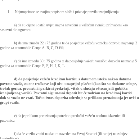
1.
Najmoprimac se svojim potpisom slaže i priznaje pravila iznajmljivanja:
a) da su cijene i ostali uvjeti najma navedeni u važećem cjeniku prihvaćeni kao
sastavni dio ugovora
b) da ima između 22 i 75 godina te da posjeduje važeću vozačku dozvolu najmanje 2
godine za automobile Grupe A, B, C, D i/ili,
c) da ima između 30 i 75 godina te da posjeduje važeću vozačku dozvolu najmanje 5
godina za automobile Grupe E, F, H, I, K, L
d) da posjeduje važeću kreditnu karticu s datumom isteka nakon datuma
povrata vozila, za one troškove koji nisu unaprijed plaćeni (kao što su dodatne usluge,
trošak goriva, prometni i parkirni prekršaji, višak u slučaju oštećenja ili gubitka
iznajmljenog vozila). Povratni sigurnosni depozit bit će zadržan na kreditnoj kartici
dok se vozilo ne vrati. Točan iznos depozita određuje se prilikom preuzimanja jer ovisi o
grupi vozila.
e) da je prilikom preuzimanja potrebno predočiti važeću osobnu iskaznicu ili
putovnicu
f) da će vozilo vratiti na datum naveden na Prvoj Stranici (ili ranije) na zahtjev
Iznajmljivača