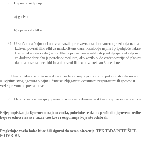
23.
Cijena ne uključuje:
a) gorivo
b) opcije i dodatke
24.
U slučaju da Najmoprimac vrati vozilo prije završetka dogovorenog razdoblja najma, 
izdavati povrati ili krediti za neiskorištene dane. Razdoblje najma i pripadajuće nakn
fiksni nakon što se dogovore. Najmoprimac može odabrati produljenje razdoblja najma
za dodatne dane ako je potrebno; međutim, ako vozilo bude vraćeno ranije od planir
datuma povrata, neće biti izdani povrati ili krediti za neiskorištene dane.
Ova politika je izričito navedena kako bi svi najmoprimci bili u potpunosti informirani
o uvjetima svog ugovora o najmu, čime se izbjegavaju eventualni nesporazumi ili sporovi u
vezi s pravom na povrat novca.
25.
Depozit za rezervaciju je povratan u slučaju otkazivanja 48 sati prije vremena preuzim
Prije potpisivanja Ugovora o najmu vozila, pobrinite se da ste pročitali njegove odredbe
koje se odnose na sve važne troškove i osiguranja koja ste odabrali.
Pregledajte vozilo kako biste bili sigurni da nema oštećenja. TEK TADA POTPIŠITE
POTVRDU.