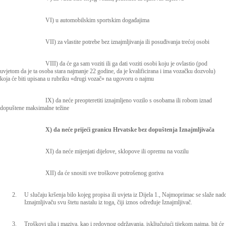
VI) u automobilskim sportskim događajima
VII) za vlastite potrebe bez iznajmljivanja ili posuđivanja trećoj osobi
VIII) da će ga sam voziti ili ga dati voziti osobi koju je ovlastio (pod
uvjetom da je ta osoba stara najmanje 22 godine, da je kvalificirana i ima vozačku dozvolu)
koja će biti upisana u rubriku «drugi vozač» na ugovoru o najmu
IX) da neće preopteretiti iznajmljeno vozilo s osobama ili robom iznad
dopuštene maksimalne težine
X) da neće prijeći granicu Hrvatske bez dopuštenja Iznajmljivača
XI) da neće mijenjati dijelove, sklopove ili opremu na vozilu
XII) da će snositi sve troškove potrošenog goriva
2.
U slučaju kršenja bilo kojeg propisa ili uvjeta iz Dijela 1., Najmoprimac se slaže nad
Iznajmljivaču svu štetu nastalu iz toga, čiji iznos određuje Iznajmljivač.
3.
Troškovi ulja i maziva, kao i redovnog održavanja, isključujući tijekom najma, bit će