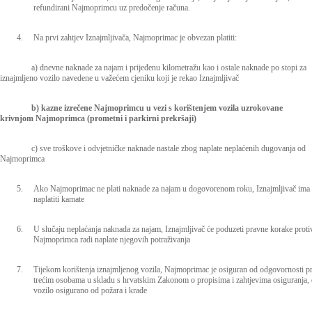
refundirani Najmoprimcu uz predočenje računa.
4.
Na prvi zahtjev Iznajmljivača, Najmoprimac je obvezan platiti:
a) dnevne naknade za najam i prijeđenu kilometražu kao i ostale naknade po stopi za
iznajmljeno vozilo navedene u važećem cjeniku koji je rekao Iznajmljivač
b) kazne izrečene Najmoprimcu u vezi s korištenjem vozila uzrokovane
krivnjom Najmoprimca (prometni i parkirni prekršaji)
c) sve troškove i odvjetničke naknade nastale zbog naplate neplaćenih dugovanja od
Najmoprimca
5.
Ako Najmoprimac ne plati naknade za najam u dogovorenom roku, Iznajmljivač ima
naplatiti kamate
6.
U slučaju neplaćanja naknada za najam, Iznajmljivač će poduzeti pravne korake proti
Najmoprimca radi naplate njegovih potraživanja
7.
Tijekom korištenja iznajmljenog vozila, Najmoprimac je osiguran od odgovornosti 
trećim osobama u skladu s hrvatskim Zakonom o propisima i zahtjevima osiguranja, 
vozilo osigurano od požara i krađe