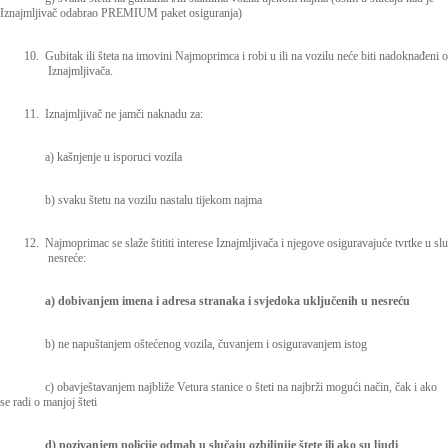
Iznajmljivač odabrao PREMIUM paket osiguranja)
10.
Gubitak ili šteta na imovini Najmoprimca i robi u ili na vozilu neće biti nadoknađeni o
Iznajmljivača.
11.
Iznajmljivač ne jamči naknadu za:
a) kašnjenje u isporuci vozila
b) svaku štetu na vozilu nastalu tijekom najma
12.
Najmoprimac se slaže štititi interese Iznajmljivača i njegove osiguravajuće tvrtke u sl
nesreće:
a) dobivanjem imena i adresa stranaka i svjedoka uključenih u nesreću
b) ne napuštanjem oštećenog vozila, čuvanjem i osiguravanjem istog
c) obavještavanjem najbliže Vetura stanice o šteti na najbrži mogući način, čak i ako
se radi o manjoj šteti
d) pozivanjem policije odmah u slučaju ozbiljnije štete ili ako su ljudi