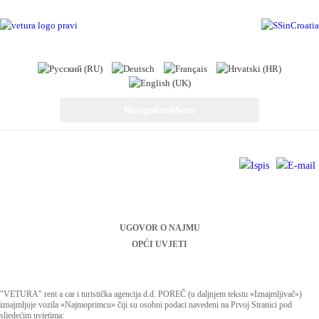
NavigationMenu
UGOVOR O NAJMU
OPĆI UVJETI
"VETURA" rent a car i turistička agencija d.d. POREČ (u daljnjem tekstu «Iznajmljivač»)
iznajmljuje vozila «Najmoprimcu» čiji su osobni podaci navedeni na Prvoj Stranici pod
sljedećim uvjetima: