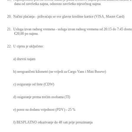
dana od završetka najma, odnosno završetka mjesečnog najma.
20.
Načini plaćanja - prihvaćaju se sve glavne kreditne kartice (VISA, Master Card)
21.
Usluga izvan radnog vremena - usluga izvan radnog vremena od 20:15 do 7:45 dostu
€20,00 po najmu.
22.
U cijenu je uključeno:
a) dnevni najam
b) neograničeni kilometri (ne vrijedi za Cargo Vans i Mini Buseve)
c) osiguranje od štete (CDW)
d) osiguranje prema trećim osobama (TI)
e) porez na dodanu vrijednost (PDV) - 25 %
f) BESPLATNO otkazivanje do 48 sati prije preuzimanja