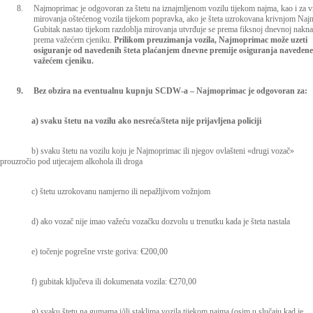
8.
Najmoprimac je odgovoran za štetu na iznajmljenom vozilu tijekom najma, kao i za v
mirovanja oštećenog vozila tijekom popravka, ako je šteta uzrokovana krivnjom Na
Gubitak nastao tijekom razdoblja mirovanja utvrđuje se prema fiksnoj dnevnoj nakn
prema važećem cjeniku.
Prilikom preuzimanja vozila, Najmoprimac može uzeti
osiguranje od navedenih šteta plaćanjem dnevne premije osiguranja navedene
važećem cjeniku.
9.
Bez obzira na eventualnu kupnju SCDW-a – Najmoprimac je odgovoran za:
a) svaku štetu na vozilu ako nesreća/šteta nije prijavljena policiji
b) svaku štetu na vozilu koju je Najmoprimac ili njegov ovlašteni «drugi vozač»
prouzročio pod utjecajem alkohola ili droga
c) štetu uzrokovanu namjerno ili nepažljivom vožnjom
d) ako vozač nije imao važeću vozačku dozvolu u trenutku kada je šteta nastala
e) točenje pogrešne vrste goriva: €200,00
f) gubitak ključeva ili dokumenata vozila: €270,00
g) svaku štetu na gumama i/ili staklima vozila tijekom najma (osim u slučaju kad je