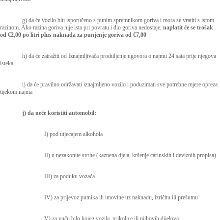
g) da će vozilo biti isporučeno s punim spremnikom goriva i mora se vratiti s istom
razinom. Ako razina goriva nije ista pri povratu i dio goriva nedostaje,
naplatit će se trošak
od €2,00 po litri plus naknada za punjenje goriva od €7,00
h) da će zatražiti od Iznajmljivača produljenje ugovora o najmu 24 sata prije njegova
isteka
i) da će pravilno održavati iznajmljeno vozilo i poduzimati sve potrebne mjere opreza
tijekom najma
j) da neće koristiti automobil:
I) pod utjecajem alkohola
II) u nezakonite svrhe (kaznena djela, kršenje carinskih i deviznih propisa)
III) za poduku vozača
IV) za prijevoz putnika ili imovine uz naknadu, izričitu ili prešutnu
V) za vuču bilo kojeg vozila, prikolice ili njihovih dijelova