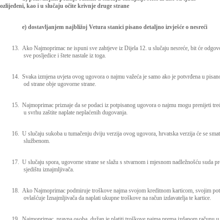
ozlijeđeni, kao i u slučaju očite krivnje druge strane
e) dostavljanjem najbližoj Vetura stanici pisano detaljno izvješće o nesreći
13.
Ako Najmoprimac ne ispuni sve zahtjeve iz Dijela 12. u slučaju nesreće, bit će odgov
sve posljedice i štete nastale iz toga.
14.
Svaka izmjena uvjeta ovog ugovora o najmu važeća je samo ako je potvrđena u pisa
od strane obje ugovorne strane.
15.
Najmoprimac priznaje da se podaci iz potpisanog ugovora o najmu mogu prenijeti treć
u svrhu zaštite naplate neplaćenih dugovanja.
16.
U slučaju sukoba u tumačenju dviju verzija ovog ugovora, hrvatska verzija će se smat
službenom.
17.
U slučaju spora, ugovorne strane se slažu s stvarnom i mjesnom nadležnošću suda p
sjedištu iznajmljivača.
18.
Ako Najmoprimac podmiruje troškove najma svojom kreditnom karticom, svojim po
ovlašćuje Iznajmljivača da naplati ukupne troškove na račun izdavatelja te kartice.
19.
Najmoprimac, pravna osoba, dužan je platiti troškove najma prema izdanom računu u